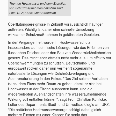
Themen Hochwasser und dem Ergreifen
von Schutzmaßnahmen betroffen sind.
Foto: UFZ; Karte: OpenStreetMap
Überflutungsereignisse in Zukunft voraussichtlich häufiger
auftreten. Wichtig ist daher eine schnelle Umsetzung
wirksamer Schutzmaßnahmen in gefährdeten Gebieten.
In der Vergangenheit wurde im Hochwasserschutz
insbesondere auf technische Lösungen wie das Errichten von
flussnahen Deichen oder den Bau von Wasserrückhaltebecken
gesetzt. Das reicht aber oftmals nicht mehr aus, um effektiv vor
Überschwemmungen zu schützen. Deutschland- und
europaweit rücken daher nun vermehrt sogenannte
naturbasierte Lösungen wie Deichrückverlegung und
Auenrenaturierung in den Fokus. "Das Ziel solcher Vorhaben
ist es, dem Fluss mehr Raum zu geben, damit er sich bei
Hochwasser in der Fläche ausbreiten kann, und die
wiederbelebten Auenlandschaften ihre wasseraufnehmende
Wirkung voll entfalten können", sagt Prof. Christian Kuhlicke,
Leiter des Departments Stadt- und Umweltsoziologie am UFZ.
"Die natürliche Hochwasservorsorge schlägt dabei gleich
mehrere Fliegen mit einer Klappe: Sie senkt das