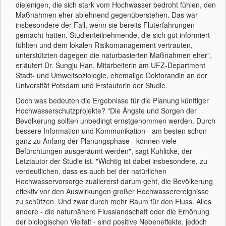
diejenigen, die sich stark vom Hochwasser bedroht fühlen, den
Maßnahmen eher ablehnend gegenüberstehen. Das war
insbesondere der Fall, wenn sie bereits Fluterfahrungen
gemacht hatten. Studienteilnehmende, die sich gut informiert
fühlten und dem lokalen Risikomanagement vertrauten,
unterstützten dagegen die naturbasierten Maßnahmen eher",
erläutert Dr. Sungju Han, Mitarbeiterin am UFZ-Department
Stadt- und Umweltsoziologie, ehemalige Doktorandin an der
Universität Potsdam und Erstautorin der Studie.
Doch was bedeuten die Ergebnisse für die Planung künftiger
Hochwasserschutzprojekte? "Die Ängste und Sorgen der
Bevölkerung sollten unbedingt ernstgenommen werden. Durch
bessere Information und Kommunikation - am besten schon
ganz zu Anfang der Planungsphase - können viele
Befürchtungen ausgeräumt werden", sagt Kuhlicke, der
Letztautor der Studie ist. "Wichtig ist dabei insbesondere, zu
verdeutlichen, dass es auch bei der natürlichen
Hochwasservorsorge zuallererst darum geht, die Bevölkerung
effektiv vor den Auswirkungen großer Hochwasserereignisse
zu schützen. Und zwar durch mehr Raum für den Fluss. Alles
andere - die naturnähere Flusslandschaft oder die Erhöhung
der biologischen Vielfalt - sind positive Nebeneffekte, jedoch