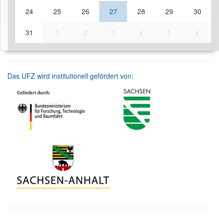
24
25
26
27
28
29
30
31
1
2
3
4
5
6
Das UFZ wird institutionell gefördert von: