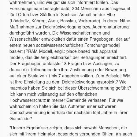
wahrnehmen, und wie gut sie sich informiert fühlen. Das
Forschungsteam befragte dafür 304 Menschen aus insgesamt
fünf Orten bzw. Städten in Sachsen-Anhalt an der Elbe
(Lödderitz, Kühren, Aken, Rosslau, Vockerode), in deren Nähe
Maßnahmen zur Deichrückverlegung bzw. Auenrenaturierung
durchgeführt wurden. Die Wissenschaftlerinnen und
Wissenschaftler entwickelten dafür einen Fragebogen, der auf
einem neuen sozialwissenschaftlichen Forschungsmodell
basiert (PRAM-Modell, engl.: place-based risk appraisal
model), das die Vergleichbarkeit der Befragungen erleichtert.
Der Fragebogen umfasste 18 Fragen bzw. Aussagen, zu
denen die Teilnehmenden ihre Zustimmung oder Bewertung
auf einer Skala von 1 bis 7 angeben sollten. Zum Beispiel: Wie
ist Ihre Einstellung zu dem Deichrückverlegungsprojekt? Wie
machtlos haben Sie sich bei dieser Überschwemmung gefühlt?
Ich kann mich vollständig auf den öffentlichen
Hochwasserschutz in meiner Gemeinde verlassen. Für wie
wahrscheinlich halten Sie das Auftreten einer schweren
Überschwemmung innerhalb der nächsten fünf Jahre in Ihrer
Gemeinde?
"Unsere Ergebnisse zeigen, dass sich sowohl Menschen, die
sich mit ihrem Heimatort besonders verbunden fühlen, als auch