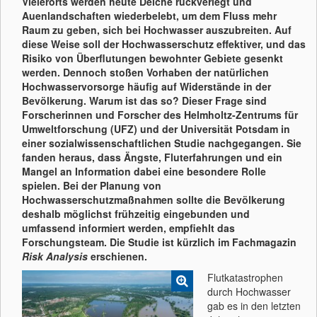
Vielerorts werden heute Deiche rückverlegt und
Auenlandschaften wiederbelebt, um dem Fluss mehr
Raum zu geben, sich bei Hochwasser auszubreiten. Auf
diese Weise soll der Hochwasserschutz effektiver, und das
Risiko von Überflutungen bewohnter Gebiete gesenkt
werden. Dennoch stoßen Vorhaben der natürlichen
Hochwasservorsorge häufig auf Widerstände in der
Bevölkerung. Warum ist das so? Dieser Frage sind
Forscherinnen und Forscher des Helmholtz-Zentrums für
Umweltforschung (UFZ) und der Universität Potsdam in
einer sozialwissenschaftlichen Studie nachgegangen. Sie
fanden heraus, dass Ängste, Fluterfahrungen und ein
Mangel an Information dabei eine besondere Rolle
spielen. Bei der Planung von
Hochwasserschutzmaßnahmen sollte die Bevölkerung
deshalb möglichst frühzeitig eingebunden und
umfassend informiert werden, empfiehlt das
Forschungsteam. Die Studie ist kürzlich im Fachmagazin
Risk Analysis
erschienen.
Flutkatastrophen
durch Hochwasser
gab es in den letzten